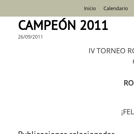
Skip
Inicio
Calendario
to
content
CAMPEÓN 2011
26/09/2011
IV TORNEO R
RO
¡FE