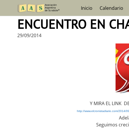
Skip
Inicio
Calendario
to
content
ENCUENTRO EN CH
29/09/2014
Y MIRA EL LINK 
http://www.elcronistadiario.com/2014/0
Adel
Seguimos crec