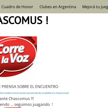
Cuadro de Honor
Clubes en Argentina
Mejorá tu jue
ASCOMUS !
DE PRENSA SOBRE EL ENCUENTRO
9/se-realizo-el-encuentro-provincial-de-scrabble-en-chascomus/
ante Chascomus !!!
iendo … seguimos juagando !