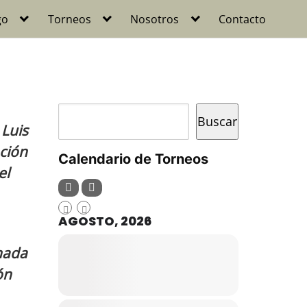
go
Torneos
Nosotros
Contacto
Buscar
Buscar
 Luis
ación
Calendario de Torneos
el
AGOSTO, 2026
rnada
ón