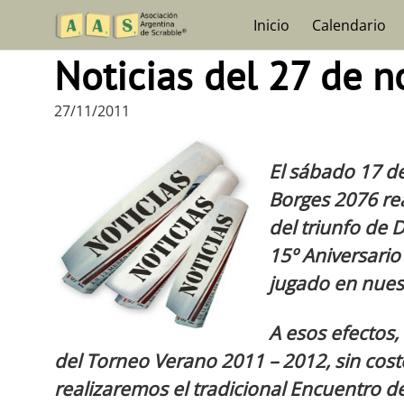
Skip
Inicio
Calendario
to
content
Noticias del 27 de 
27/11/2011
El sábado 17 de
Borges 2076 rea
del triunfo de
15º Aniversario
jugado en nuest
A esos efectos,
del Torneo Verano 2011 – 2012, sin costo
realizaremos el tradicional Encuentro d