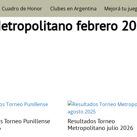
Cuadro de Honor
Clubes en Argentina
Mejorá tu jue
etropolitano febrero 2
s Torneo Punillense
Resultados Torneo
6
Metropolitano julio 2026