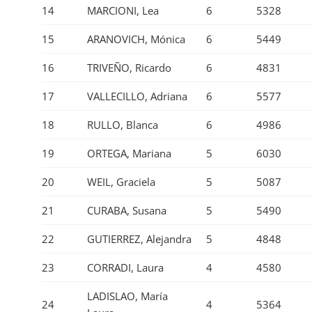
14
MARCIONI, Lea
6
5328
15
ARANOVICH, Mónica
6
5449
16
TRIVEÑO, Ricardo
6
4831
17
VALLECILLO, Adriana
6
5577
18
RULLO, Blanca
6
4986
19
ORTEGA, Mariana
5
6030
20
WEIL, Graciela
5
5087
21
CURABA, Susana
5
5490
22
GUTIERREZ, Alejandra
5
4848
23
CORRADI, Laura
4
4580
LADISLAO, María
24
4
5364