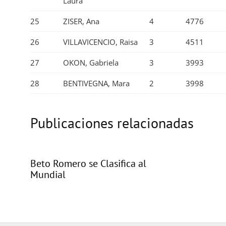
Laura
25
ZISER, Ana
4
4776
26
VILLAVICENCIO, Raisa
3
4511
27
OKON, Gabriela
3
3993
28
BENTIVEGNA, Mara
2
3998
Publicaciones relacionadas
Beto Romero se Clasifica al
Mundial