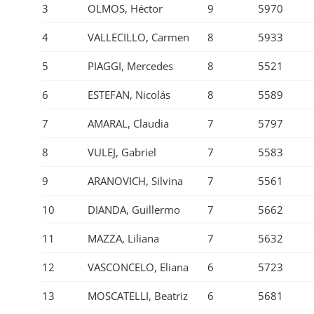
3
OLMOS, Héctor
9
5970
4
VALLECILLO, Carmen
8
5933
5
PIAGGI, Mercedes
8
5521
6
ESTEFAN, Nicolás
8
5589
7
AMARAL, Claudia
7
5797
8
VULEJ, Gabriel
7
5583
9
ARANOVICH, Silvina
7
5561
10
DIANDA, Guillermo
7
5662
11
MAZZA, Liliana
7
5632
12
VASCONCELO, Eliana
6
5723
13
MOSCATELLI, Beatriz
6
5681