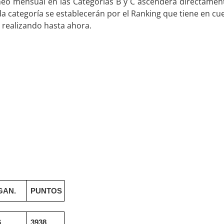
neo mensual en las Categorías B y C ascenderá directament
a categoría se establecerán por el Ranking que tiene en cue
 realizando hasta ahora.
GAN.
PUNTOS
6
3938