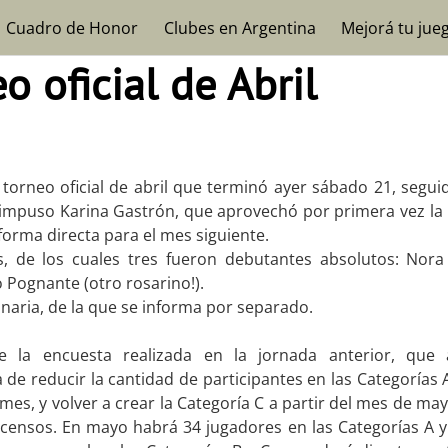
Cuadro de Honor
Clubes en Argentina
Mejorá tu jue
o oficial de Abril
torneo oficial de abril que terminó ayer sábado 21, segui
e impuso Karina Gastrón, que aprovechó por primera vez la
rma directa para el mes siguiente.
s, de los cuales tres fueron debutantes absolutos: Nora 
 Pognante (otro rosarino!).
naria, de la que se informa por separado.
e la encuesta realizada en la jornada anterior, que 
 reducir la cantidad de participantes en las Categorías A
es, y volver a crear la Categoría C a partir del mes de may
censos. En mayo habrá 34 jugadores en las Categorías A y 