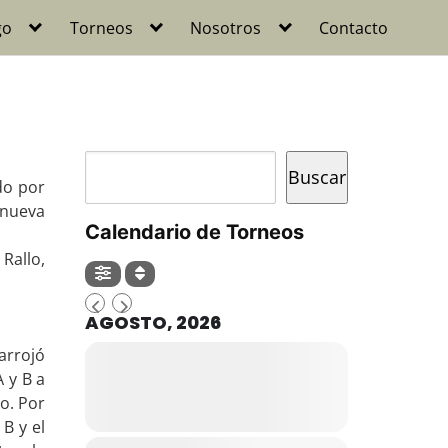
go
Torneos
Nosotros
Contacto
Buscar
Buscar
do por
 nueva
Calendario de Torneos
Rallo,
AGOSTO, 2026
arrojó
 y B a
o. Por
B y el