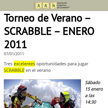
Skip
to
Torneo de Verano –
content
SCRABBLE – ENERO
2011
07/01/2011
Tres
excelentes
oportunidades para jugar
SCRABBLE
en el verano
Sábado
15 enero
a las
14:30