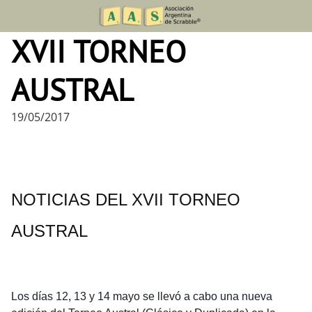
Skip
to
XVII TORNEO
content
AUSTRAL
19/05/2017
NOTICIAS DEL XVII TORNEO 
AUSTRAL
Los días 12, 13 y 14 mayo se llevó a cabo una nueva 