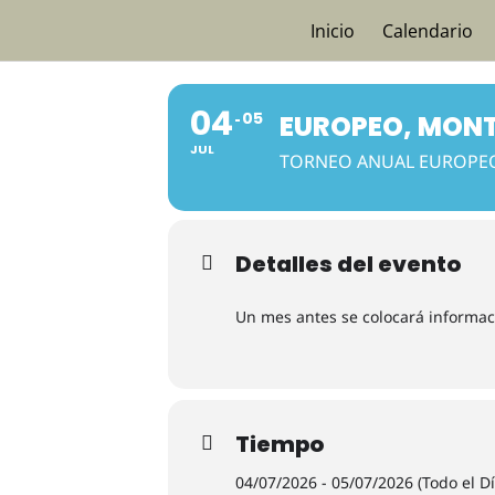
Skip
Inicio
Calendario
to
content
04
05
EUROPEO, MONT
JUL
TORNEO ANUAL EUROPE
Detalles del evento
Un mes antes se colocará informac
Tiempo
04/07/2026 - 05/07/2026 (Todo el Dí