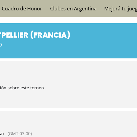
Cuadro de Honor
Clubes en Argentina
Mejorá tu jue
PELLIER (FRANCIA)
O
ión sobre este torneo.
a)
(GMT-03:00)